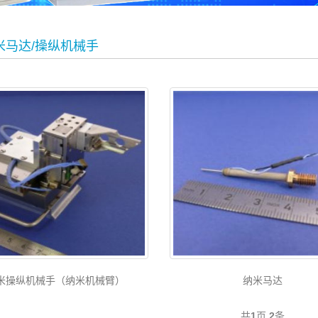
米马达/操纵机械手
米操纵机械手（纳米机械臂）
纳米马达
共
1
页
2
条